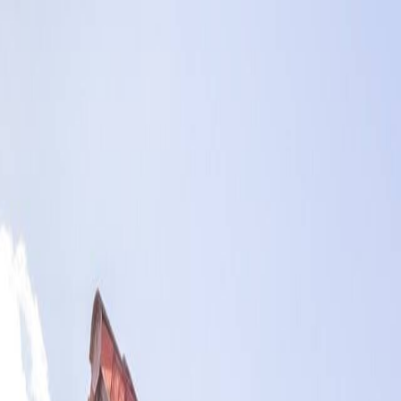
k meg!"
r