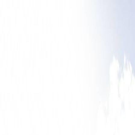
"Mi nem csupán ingatlanokat adunk el, hanem élethelyzeteket oldun
Ingatlankínálat
Irodánk
Bemutatkozás
Kapcsolat
Szolgáltatásaink
Karrie