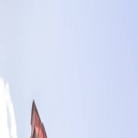
k meg!"
r