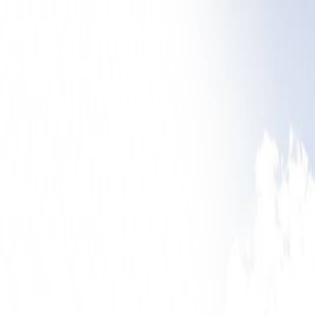
"Mi nem csupán ingatlanokat adunk el, hanem élethelyzeteket oldun
Ingatlankínálat
Irodánk
Bemutatkozás
Kapcsolat
Szolgáltatásaink
Karrie